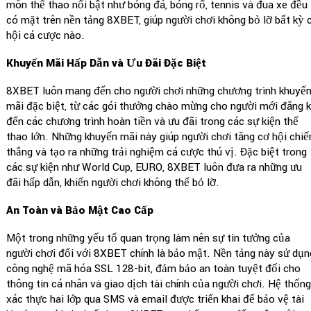
môn thể thao nổi bật như bóng đá, bóng rổ, tennis và đua xe đều
có mặt trên nền tảng 8XBET, giúp người chơi không bỏ lỡ bất kỳ 
hội cá cược nào.
Khuyến Mãi Hấp Dẫn và Ưu Đãi Đặc Biệt
8XBET luôn mang đến cho người chơi những chương trình khuyế
mãi đặc biệt, từ các gói thưởng chào mừng cho người mới đăng k
đến các chương trình hoàn tiền và ưu đãi trong các sự kiện thể
thao lớn. Những khuyến mãi này giúp người chơi tăng cơ hội chiế
thắng và tạo ra những trải nghiệm cá cược thú vị. Đặc biệt trong
các sự kiện như World Cup, EURO, 8XBET luôn đưa ra những ưu
đãi hấp dẫn, khiến người chơi không thể bỏ lỡ.
An Toàn và Bảo Mật Cao Cấp
Một trong những yếu tố quan trọng làm nên sự tin tưởng của
người chơi đối với 8XBET chính là bảo mật. Nền tảng này sử dụn
công nghệ mã hóa SSL 128-bit, đảm bảo an toàn tuyệt đối cho
thông tin cá nhân và giao dịch tài chính của người chơi. Hệ thống
xác thực hai lớp qua SMS và email được triển khai để bảo vệ tài